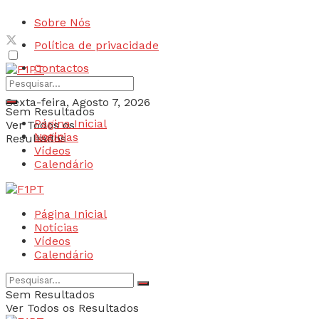
Sobre Nós
Política de privacidade
Contactos
Sexta-feira, Agosto 7, 2026
Sem Resultados
Página Inicial
Ver Todos os
Login
Notícias
Resultados
Vídeos
Calendário
Página Inicial
Notícias
Vídeos
Calendário
Sem Resultados
Ver Todos os Resultados