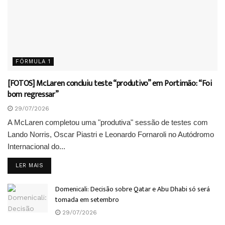
FÓRMULA 1
[FOTOS] McLaren concluiu teste “produtivo” em Portimão: “Foi
bom regressar”
29/07/2026
A McLaren completou uma "produtiva" sessão de testes com
Lando Norris, Oscar Piastri e Leonardo Fornaroli no Autódromo
Internacional do...
DETAILS
LER MAIS
Domenicali: Decisão sobre Qatar e Abu Dhabi só será
tomada em setembro
29/07/2026