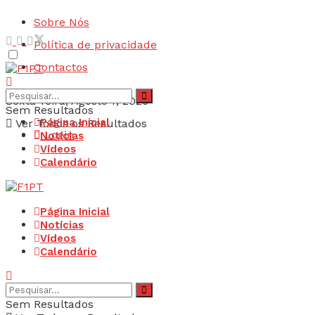
Sobre Nós
Política de privacidade
Contactos
Sexta-feira, Agosto 7, 2026
Sem Resultados
Página Inicial
Ver Todos os Resultados
Login
Notícias
Vídeos
Calendário
Página Inicial
Notícias
Vídeos
Calendário
Sem Resultados