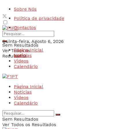
Sobre Nós
Política de privacidade
Contactos
Quinta-feira, Agosto 6, 2026
Sem Resultados
Página Inicial
Ver Todos os
Login
Notícias
Resultados
Vídeos
Calendário
Página Inicial
Notícias
Vídeos
Calendário
Sem Resultados
Ver Todos os Resultados