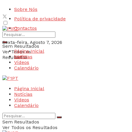
Sobre Nós
Política de privacidade
Contactos
Sexta-feira, Agosto 7, 2026
Sem Resultados
Página Inicial
Ver Todos os
Login
Notícias
Resultados
Vídeos
Calendário
Página Inicial
Notícias
Vídeos
Calendário
Sem Resultados
Ver Todos os Resultados