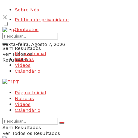
Sobre Nós
Política de privacidade
Contactos
Sexta-feira, Agosto 7, 2026
Sem Resultados
Página Inicial
Ver Todos os
Login
Notícias
Resultados
Vídeos
Calendário
Página Inicial
Notícias
Vídeos
Calendário
Sem Resultados
Ver Todos os Resultados