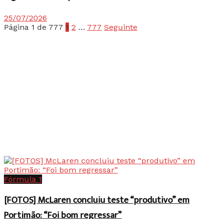
25/07/2026
Página 1 de 777
1
2
…
777
Seguinte
Fórmula 1
[FOTOS] McLaren concluiu teste “produtivo” em
Portimão: “Foi bom regressar”