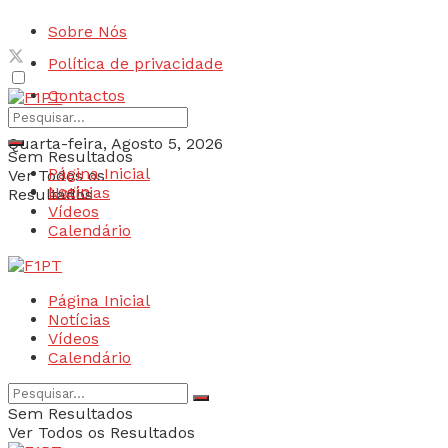
Sobre Nós
Política de privacidade
Contactos
Quarta-feira, Agosto 5, 2026
Sem Resultados
Página Inicial
Ver Todos os
Login
Notícias
Resultados
Vídeos
Calendário
Página Inicial
Notícias
Vídeos
Calendário
Sem Resultados
Ver Todos os Resultados