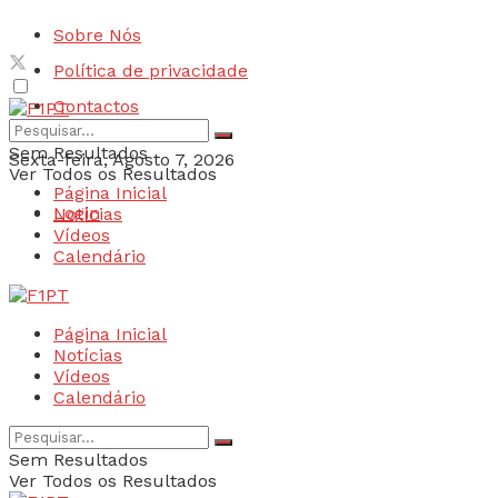
Sobre Nós
Política de privacidade
Contactos
Sem Resultados
Sexta-feira, Agosto 7, 2026
Ver Todos os Resultados
Página Inicial
Login
Notícias
Vídeos
Calendário
Página Inicial
Notícias
Vídeos
Calendário
Sem Resultados
Ver Todos os Resultados