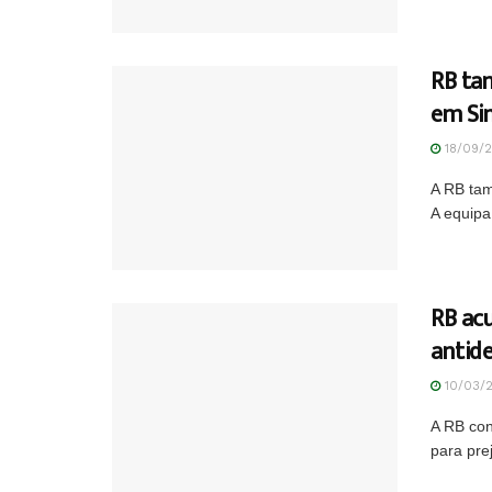
RB ta
em Si
18/09/
A RB tam
A equipa
RB ac
antid
10/03/
A RB con
para pre