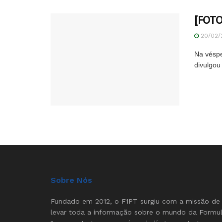
[FOTO
20/02/
Na véspe
divulgou
Sobre Nós
Fundado em 2012, o F1PT surgiu com a missão de
levar toda a informação sobre o mundo da Formu