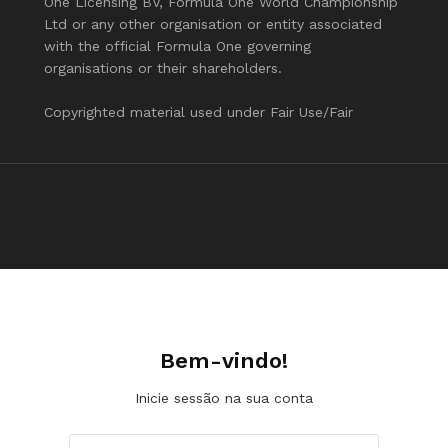
One Licensing BV, Formula One World Championship
Ltd or any other organisation or entity associated
with the official Formula One governing
organisations or their shareholders.
Copyrighted material used under Fair Use/Fair
Bem-vindo!
Inicie sessão na sua conta