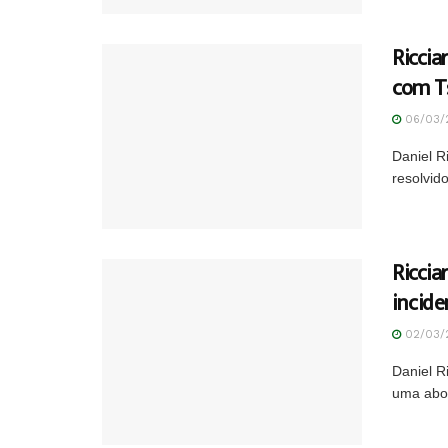
Riccia
com T
06/03/
Daniel R
resolvid
Riccia
incide
02/03/
Daniel R
uma abor