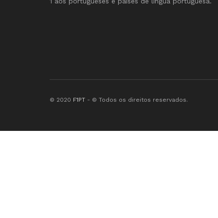
1 aos portugueses e países de língua portuguesa.
© 2020
F1PT
- © Todos os direitos reservados.