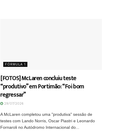
FÓRMULA 1
[FOTOS] McLaren concluiu teste
“produtivo” em Portimão: “Foi bom
regressar”
29/07/2026
A McLaren completou uma "produtiva" sessão de
testes com Lando Norris, Oscar Piastri e Leonardo
Fornaroli no Autódromo Internacional do...