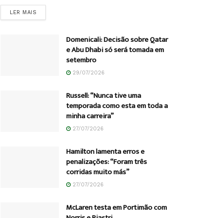
DETAILS
LER MAIS
Domenicali: Decisão sobre Qatar
e Abu Dhabi só será tomada em
setembro
29/07/2026
Russell: “Nunca tive uma
temporada como esta em toda a
minha carreira”
27/07/2026
Hamilton lamenta erros e
penalizações: “Foram três
corridas muito más”
27/07/2026
McLaren testa em Portimão com
Norris e Piastri