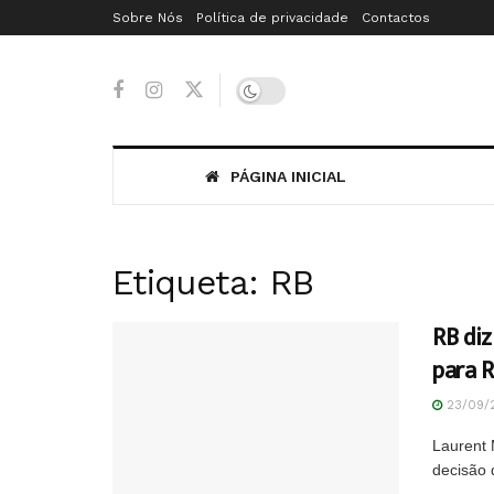
Sobre Nós
Política de privacidade
Contactos
PÁGINA INICIAL
Etiqueta:
RB
RB diz
para R
23/09/
Laurent 
decisão d