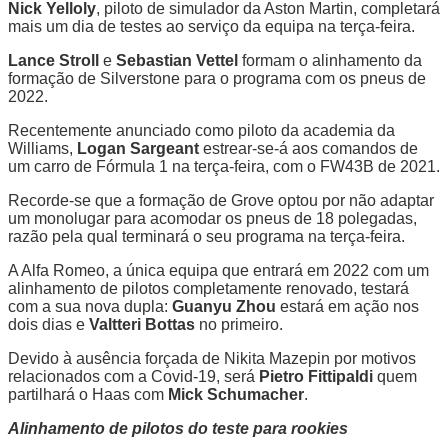
Nick Yelloly
, piloto de simulador da Aston Martin, completará
mais um dia de testes ao serviço da equipa na terça-feira.
Lance Stroll
e
Sebastian Vettel
formam o alinhamento da
formação de Silverstone para o programa com os pneus de
2022.
Recentemente anunciado como piloto da academia da
Williams,
Logan Sargeant
estrear-se-á aos comandos de
um carro de Fórmula 1 na terça-feira, com o FW43B de 2021.
Recorde-se que a formação de Grove optou por não adaptar
um monolugar para acomodar os pneus de 18 polegadas,
razão pela qual terminará o seu programa na terça-feira.
A Alfa Romeo, a única equipa que entrará em 2022 com um
alinhamento de pilotos completamente renovado, testará
com a sua nova dupla:
Guanyu Zhou
estará em ação nos
dois dias e
Valtteri Bottas
no primeiro.
Devido à ausência forçada de Nikita Mazepin por motivos
relacionados com a Covid-19, será
Pietro Fittipaldi
quem
partilhará o Haas com
Mick Schumacher
.
Alinhamento de pilotos do teste para rookies