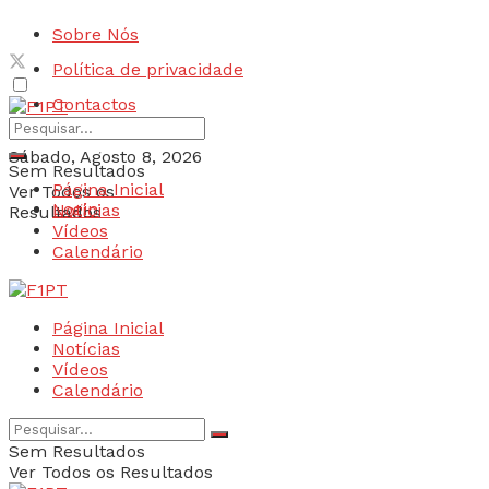
Sobre Nós
Política de privacidade
Contactos
Sábado, Agosto 8, 2026
Sem Resultados
Página Inicial
Ver Todos os
Login
Notícias
Resultados
Vídeos
Calendário
Página Inicial
Notícias
Vídeos
Calendário
Sem Resultados
Ver Todos os Resultados