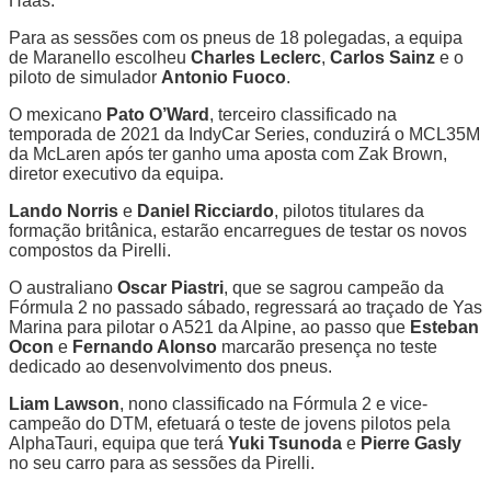
Haas.
Para as sessões com os pneus de 18 polegadas, a equipa
de Maranello escolheu
Charles Leclerc
,
Carlos Sainz
e o
piloto de simulador
Antonio Fuoco
.
O mexicano
Pato O’Ward
, terceiro classificado na
temporada de 2021 da IndyCar Series, conduzirá o MCL35M
da McLaren após ter ganho uma aposta com Zak Brown,
diretor executivo da equipa.
Lando Norris
e
Daniel Ricciardo
, pilotos titulares da
formação britânica, estarão encarregues de testar os novos
compostos da Pirelli.
O australiano
Oscar Piastri
, que se sagrou campeão da
Fórmula 2 no passado sábado, regressará ao traçado de Yas
Marina para pilotar o A521 da Alpine, ao passo que
Esteban
Ocon
e
Fernando Alonso
marcarão presença no teste
dedicado ao desenvolvimento dos pneus.
Liam Lawson
, nono classificado na Fórmula 2 e vice-
campeão do DTM, efetuará o teste de jovens pilotos pela
AlphaTauri, equipa que terá
Yuki Tsunoda
e
Pierre Gasly
no seu carro para as sessões da Pirelli.