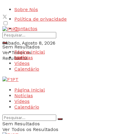
Sobre Nós
Política de privacidade
Contactos
Sábado, Agosto 8, 2026
Sem Resultados
Página Inicial
Ver Todos os
Login
Notícias
Resultados
Vídeos
Calendário
Página Inicial
Notícias
Vídeos
Calendário
Sem Resultados
Ver Todos os Resultados