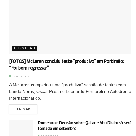
FÓRMULA 1
[FOTOS] McLaren concluiu teste “produtivo” em Portimão:
“Foi bom regressar”
29/07/2026
A McLaren completou uma "produtiva" sessão de testes com
Lando Norris, Oscar Piastri e Leonardo Fornaroli no Autódromo
Internacional do...
DETAILS
LER MAIS
Domenicali: Decisão sobre Qatar e Abu Dhabi só será
tomada em setembro