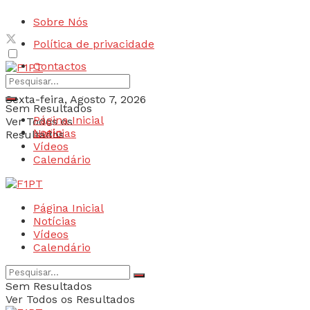
Sobre Nós
Política de privacidade
Contactos
Sexta-feira, Agosto 7, 2026
Sem Resultados
Página Inicial
Ver Todos os
Login
Notícias
Resultados
Vídeos
Calendário
Página Inicial
Notícias
Vídeos
Calendário
Sem Resultados
Ver Todos os Resultados