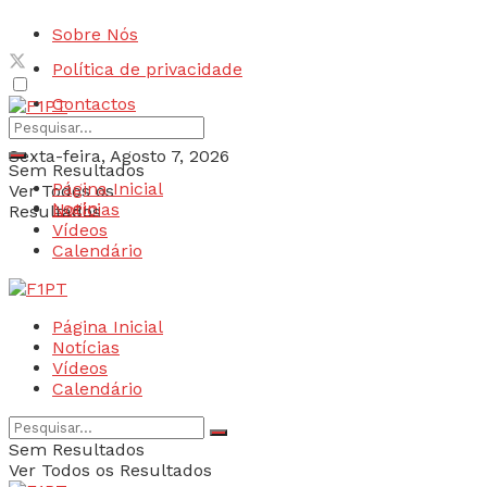
Sobre Nós
Política de privacidade
Contactos
Sexta-feira, Agosto 7, 2026
Sem Resultados
Página Inicial
Ver Todos os
Login
Notícias
Resultados
Vídeos
Calendário
Página Inicial
Notícias
Vídeos
Calendário
Sem Resultados
Ver Todos os Resultados