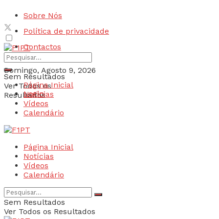
Sobre Nós
Política de privacidade
Contactos
Domingo, Agosto 9, 2026
Sem Resultados
Página Inicial
Ver Todos os
Login
Notícias
Resultados
Vídeos
Calendário
Página Inicial
Notícias
Vídeos
Calendário
Sem Resultados
Ver Todos os Resultados