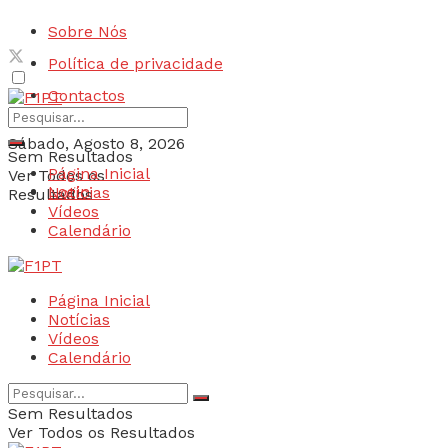
Sobre Nós
Política de privacidade
Contactos
Sábado, Agosto 8, 2026
Sem Resultados
Página Inicial
Ver Todos os
Login
Notícias
Resultados
Vídeos
Calendário
Página Inicial
Notícias
Vídeos
Calendário
Sem Resultados
Ver Todos os Resultados