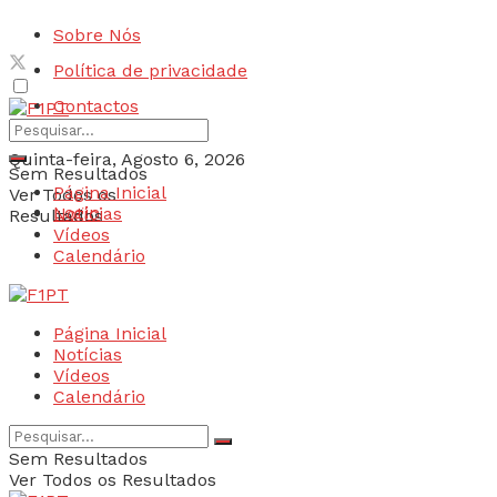
Sobre Nós
Política de privacidade
Contactos
Quinta-feira, Agosto 6, 2026
Sem Resultados
Página Inicial
Ver Todos os
Login
Notícias
Resultados
Vídeos
Calendário
Página Inicial
Notícias
Vídeos
Calendário
Sem Resultados
Ver Todos os Resultados