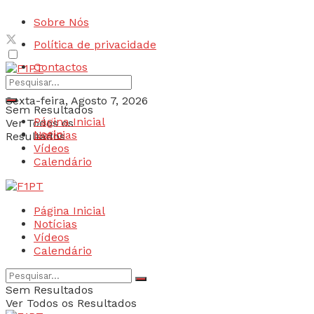
Sobre Nós
Política de privacidade
Contactos
Sexta-feira, Agosto 7, 2026
Sem Resultados
Página Inicial
Ver Todos os
Login
Notícias
Resultados
Vídeos
Calendário
Página Inicial
Notícias
Vídeos
Calendário
Sem Resultados
Ver Todos os Resultados