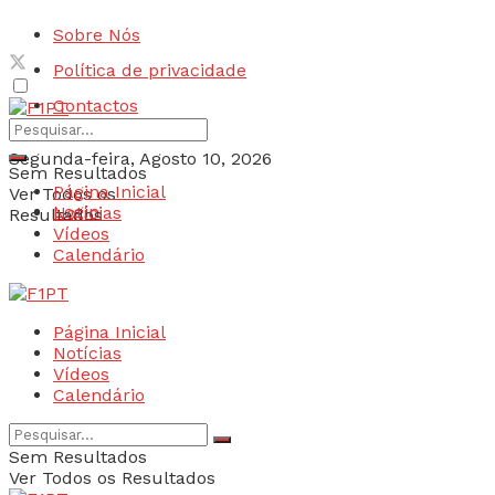
Sobre Nós
Política de privacidade
Contactos
Segunda-feira, Agosto 10, 2026
Sem Resultados
Página Inicial
Ver Todos os
Login
Notícias
Resultados
Vídeos
Calendário
Página Inicial
Notícias
Vídeos
Calendário
Sem Resultados
Ver Todos os Resultados