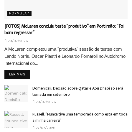
FÓRMULA 1
[FOTOS] McLaren concluiu teste “produtivo” em Portimão: “Foi
bom regressar”
29/07/2026
A McLaren completou uma "produtiva" sessão de testes com
Lando Norris, Oscar Piastri e Leonardo Fornaroli no Autódromo
Internacional do...
DETAILS
LER MAIS
Domenicali: Decisão sobre Qatar e Abu Dhabi só será
tomada em setembro
29/07/2026
Russell: “Nunca tive uma temporada como esta em toda
a minha carreira”
27/07/2026