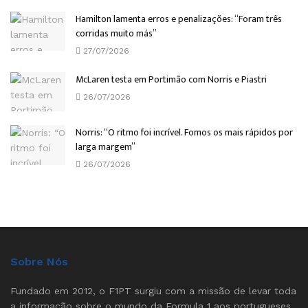
Hamilton lamenta erros e penalizações: “Foram três
corridas muito más”
27/07/2026
McLaren testa em Portimão com Norris e Piastri
26/07/2026
Norris: “O ritmo foi incrível. Fomos os mais rápidos por
larga margem”
26/07/2026
Sobre Nós
Fundado em 2012, o F1PT surgiu com a missão de levar toda
a informação sobre o mundo da Formula 1 aos portugueses