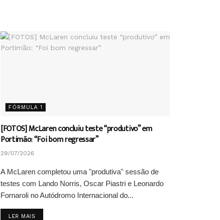
FÓRMULA 1
[FOTOS] McLaren concluiu teste “produtivo” em
Portimão: “Foi bom regressar”
29/07/2026
A McLaren completou uma "produtiva" sessão de
testes com Lando Norris, Oscar Piastri e Leonardo
Fornaroli no Autódromo Internacional do...
DETAILS
LER MAIS