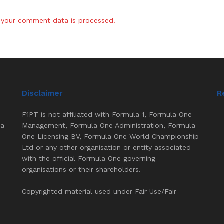
your comment data is processed.
Disclaimer
R
F1PT is not affiliated with Formula 1, Formula One
la
Management, Formula One Administration, Formula
One Licensing BV, Formula One World Championship
Ltd or any other organisation or entity associated
with the official Formula One governing
organisations or their shareholders.
Copyrighted material used under Fair Use/Fair