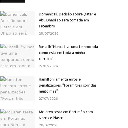
Domenicali: Decisão sobre Qatar e
Abu Dhabi só será tomada em
setembro
29/07/2026
Russell: “Nunca tive uma temporada
como esta em toda a minha
carreira”
27/07/2026
Hamilton lamenta erros e
penalizações: “Foram três corridas
muito más”
27/07/2026
McLaren testa em Portimão com
Norris e Piastri
26/07/2026