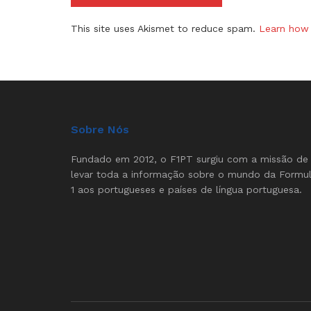
This site uses Akismet to reduce spam.
Learn how 
Sobre Nós
Fundado em 2012, o F1PT surgiu com a missão de
levar toda a informação sobre o mundo da Formu
1 aos portugueses e países de língua portuguesa.