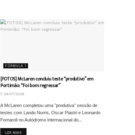
FÓRMULA 1
[FOTOS] McLaren concluiu teste “produtivo” em
Portimão: “Foi bom regressar”
29/07/2026
A McLaren completou uma "produtiva" sessão de
testes com Lando Norris, Oscar Piastri e Leonardo
Fornaroli no Autódromo Internacional do...
DETAILS
LER MAIS