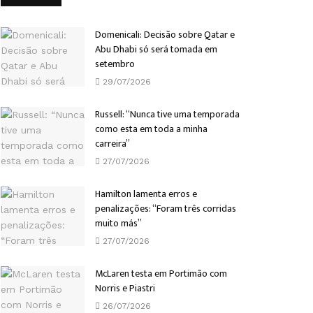
Domenicali: Decisão sobre Qatar e
Abu Dhabi só será tomada em
setembro
29/07/2026
Russell: “Nunca tive uma temporada
como esta em toda a minha
carreira”
27/07/2026
Hamilton lamenta erros e
penalizações: “Foram três corridas
muito más”
27/07/2026
McLaren testa em Portimão com
Norris e Piastri
26/07/2026