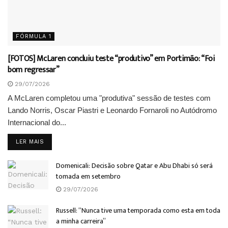
FÓRMULA 1
[FOTOS] McLaren concluiu teste “produtivo” em Portimão: “Foi
bom regressar”
29/07/2026
A McLaren completou uma "produtiva" sessão de testes com
Lando Norris, Oscar Piastri e Leonardo Fornaroli no Autódromo
Internacional do...
DETAILS
LER MAIS
Domenicali: Decisão sobre Qatar e Abu Dhabi só será
tomada em setembro
29/07/2026
Russell: “Nunca tive uma temporada como esta em toda
a minha carreira”