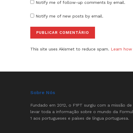
Notify me of follow-up comments by email.
Notify me of new posts by email.
This site uses Akismet to reduce spam.
Learn how 
Sobre Nós
Fundado em 2012, o F1PT surgiu com a missão de
levar toda a informação sobre o mundo da Formu
1 aos portugueses e países de língua portuguesa.