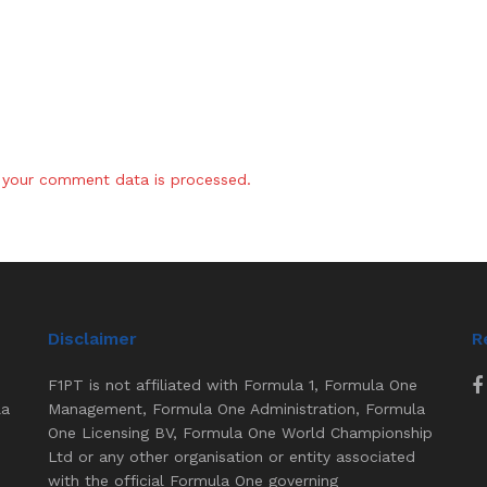
your comment data is processed.
Disclaimer
R
F1PT is not affiliated with Formula 1, Formula One
la
Management, Formula One Administration, Formula
One Licensing BV, Formula One World Championship
Ltd or any other organisation or entity associated
with the official Formula One governing