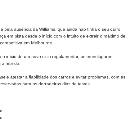
 pela ausência da Williams, que ainda não tinha o seu carro
a em pista desde o início com o intuito de extrair o máximo de
a competitiva em Melbourne.
o início de um novo ciclo regulamentar, os monolugares
a híbrida.
eie atestar a fiabilidade dos carros e evitar problemas, com as
reservadas para os derradeiros dias de testes.
na
na