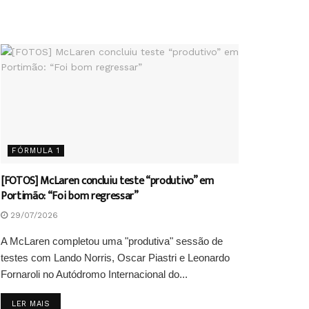
FÓRMULA 1
[FOTOS] McLaren concluiu teste “produtivo” em
Portimão: “Foi bom regressar”
29/07/2026
A McLaren completou uma "produtiva" sessão de
testes com Lando Norris, Oscar Piastri e Leonardo
Fornaroli no Autódromo Internacional do...
DETAILS
LER MAIS