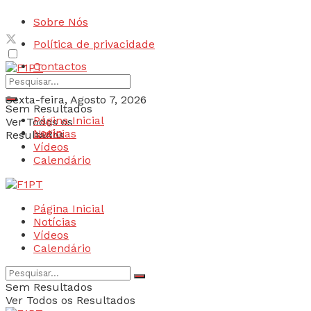
Sobre Nós
Política de privacidade
Contactos
Sexta-feira, Agosto 7, 2026
Sem Resultados
Página Inicial
Ver Todos os
Login
Notícias
Resultados
Vídeos
Calendário
Página Inicial
Notícias
Vídeos
Calendário
Sem Resultados
Ver Todos os Resultados