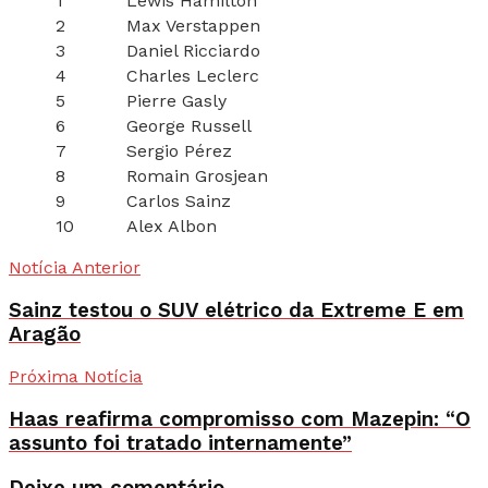
1
Lewis Hamilton
2
Max Verstappen
3
Daniel Ricciardo
4
Charles Leclerc
5
Pierre Gasly
6
George Russell
7
Sergio Pérez
8
Romain Grosjean
9
Carlos Sainz
10
Alex Albon
Notícia Anterior
Sainz testou o SUV elétrico da Extreme E em
Aragão
Próxima Notícia
Haas reafirma compromisso com Mazepin: “O
assunto foi tratado internamente”
Deixe um comentário