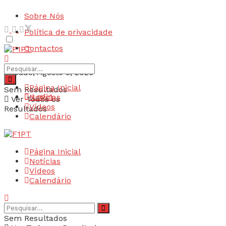
Sobre Nós
Política de privacidade
Contactos
Sábado, Agosto 8, 2026
Página Inicial
Sem Resultados
Login
Notícias
Ver Todos os
Vídeos
Resultados
Calendário
Página Inicial
Notícias
Vídeos
Calendário
Sem Resultados