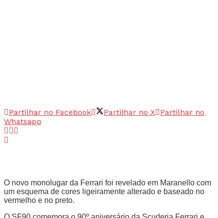
Partilhar no Facebook
Partilhar no X
Partilhar no
Whatsapp
O novo monolugar da Ferrari foi revelado em Maranello com
um esquema de cores ligeiramente alterado e baseado no
vermelho e no preto.
O SF90 comemora o 90º aniversário da Scuderia Ferrari e