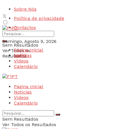
Sobre Nós
Política de privacidade
Contactos
Domingo, Agosto 9, 2026
Sem Resultados
Página Inicial
Ver Todos os
Login
Notícias
Resultados
Vídeos
Calendário
Página Inicial
Notícias
Vídeos
Calendário
Sem Resultados
Ver Todos os Resultados