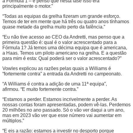
a Fórmula 1 – e penso que nesta fase isso era
principalmente o motor.”
“Todas as equipas da grelha fizeram um grande esforço.
Temos de ter em mente que há três ou quatro anos tínhamos
quase metade da grelha muito perto da falência.”
“Eu não tive acesso ao CEO da Andretti, mas penso que a
primeira questão é: qual é o valor acrescentado para a
Fórmula 1? Já temos uma décima equipa que é americana,
a Haas. Temos um piloto americano na grelha. E a questão
para mim é esta: Qual poderá ser o valor acrescentado?”
Vowles explicou as razões pelas quais a Williams é
“fortemente contra” a entrada da Andretti no campeonato.
“A Williams é contra a adição de uma 11ª equipa”,
afirmou. “E muito fortemente contra.”
“Estamos a perder. Estamos incrivelmente a perder. As
nossas contas foram apresentadas, podem vê-las. Perdemos
20 milhões no ano passado. Só o vão ver daqui a um ano,
mas em 2023 vão ver que esse número vai aumentar em
múltiplos.”
“E eis a razão: estamos a investir no desporto porque