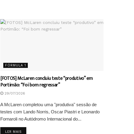
FÓRMULA 1
[FOTOS] McLaren concluiu teste “produtivo” em
Portimão: “Foi bom regressar”
29/07/2026
A McLaren completou uma "produtiva" sessão de
testes com Lando Norris, Oscar Piastri e Leonardo
Fornaroli no Autódromo Internacional do...
DETAILS
LER MAIS