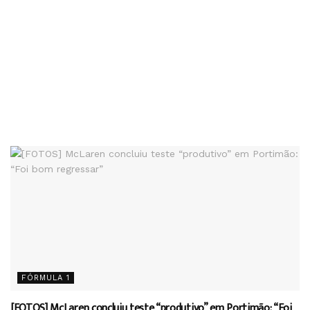
FÓRMULA 1
[FOTOS] McLaren concluiu teste “produtivo” em Portimão: “Foi