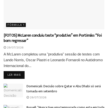
FÓRMULA 1
[FOTOS] McLaren concluiu teste “produtivo” em Portimão: “Foi
bom regressar”
29/07/2026
A McLaren completou uma "produtiva" sessão de testes com
Lando Norris, Oscar Piastri e Leonardo Fornaroli no Autódromo
Internacional do...
DETAILS
LER MAIS
Domenicali: Decisão sobre Qatar e Abu Dhabi só será
tomada em setembro
29/07/2026
Russell: “Nunca tive uma temporada como esta em toda