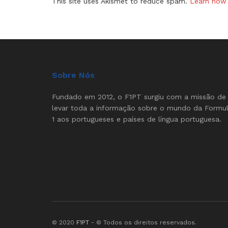
This site uses Akismet to reduce spam.
Learn how 
Sobre Nós
Fundado em 2012, o F1PT surgiu com a missão de
levar toda a informação sobre o mundo da Formu
1 aos portugueses e países de língua portuguesa.
© 2020
F1PT
- © Todos os direitos reservados.