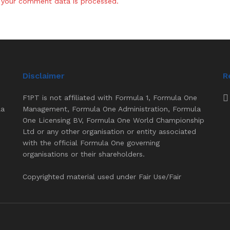
your comment data is processed.
Disclaimer
R
F1PT is not affiliated with Formula 1, Formula One
la
Management, Formula One Administration, Formula
One Licensing BV, Formula One World Championship
Ltd or any other organisation or entity associated
with the official Formula One governing
organisations or their shareholders.
Copyrighted material used under Fair Use/Fair