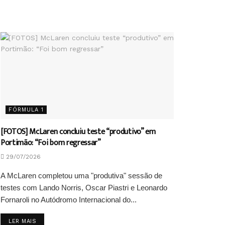
FÓRMULA 1
[FOTOS] McLaren concluiu teste “produtivo” em
Portimão: “Foi bom regressar”
29/07/2026
A McLaren completou uma "produtiva" sessão de
testes com Lando Norris, Oscar Piastri e Leonardo
Fornaroli no Autódromo Internacional do...
DETAILS
LER MAIS