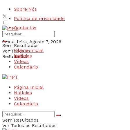
Sobre Nós
Política de privacidade
Contactos
Sexta-feira, Agosto 7, 2026
Sem Resultados
Página Inicial
Ver Todos os
Login
Notícias
Resultados
Vídeos
Calendário
Página Inicial
Notícias
Vídeos
Calendário
Sem Resultados
Ver Todos os Resultados