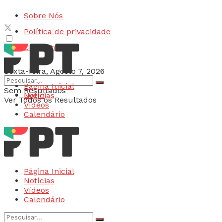
Sobre Nós
Política de privacidade
Contactos
Sexta-feira, Agosto 7, 2026
Página Inicial
Sem Resultados
Login
Notícias
Ver Todos os Resultados
Vídeos
Calendário
Página Inicial
Notícias
Vídeos
Calendário