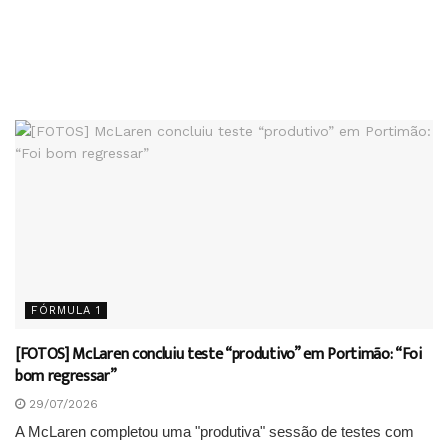
FÓRMULA 1
[FOTOS] McLaren concluiu teste “produtivo” em Portimão: “Foi
bom regressar”
29/07/2026
A McLaren completou uma "produtiva" sessão de testes com