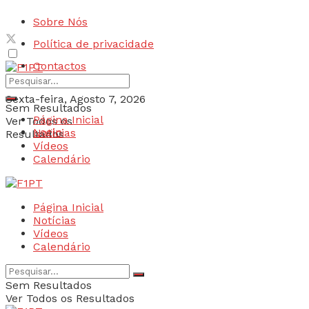
Sobre Nós
Política de privacidade
Contactos
Sexta-feira, Agosto 7, 2026
Sem Resultados
Página Inicial
Ver Todos os
Login
Notícias
Resultados
Vídeos
Calendário
Página Inicial
Notícias
Vídeos
Calendário
Sem Resultados
Ver Todos os Resultados