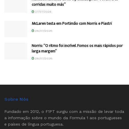
corridas muito más”
27/07/2026
McLaren testa em Portimão com Norris e Piastri
26/07/2026
Norris: “O ritmo foi incrível. Fomos os mais rápidos por
larga margem”
26/07/2026
Sobre Nós
Fundado em 2012, o F1PT surgiu com a missão de levar toda
a informação sobre o mundo da Formula 1 aos portugueses
e países de língua portuguesa.