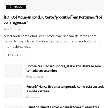
FÓRMULA 1
[FOTOS] McLaren concluiu teste “produtivo” em Portimão: “Foi
bom regressar”
29/07/2026
A McLaren completou uma "produtiva" sessão de testes com
Lando Norris, Oscar Piastri e Leonardo Fornaroli no Autódromo
Internacional do...
DETAILS
LER MAIS
Domenicali: Decisão sobre Qatar e Abu Dhabi só será
tomada em setembro
29/07/2026
Russell: “Nunca tive uma temporada como esta em toda
a minha carreira”
27/07/2026
Hamilton lamenta erros e penalizações: “Foram três