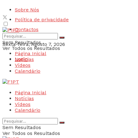
Sobre Nós
Política de privacidade
Contactos
Sem Resultados
Sexta-feira, Agosto 7, 2026
Ver Todos os Resultados
Página Inicial
Login
Notícias
Vídeos
Calendário
Página Inicial
Notícias
Vídeos
Calendário
Sem Resultados
Ver Todos os Resultados