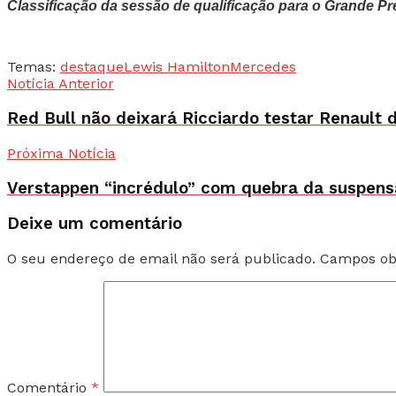
Classificação da sessão de qualificação para o Grande P
Temas:
destaque
Lewis Hamilton
Mercedes
Notícia Anterior
Red Bull não deixará Ricciardo testar Renault 
Próxima Notícia
Verstappen “incrédulo” com quebra da suspens
Deixe um comentário
O seu endereço de email não será publicado.
Campos ob
Comentário
*