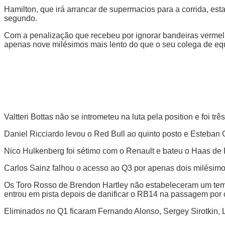
Hamilton, que irá arrancar de supermacios para a corrida, est
segundo.
Com a penalização que recebeu por ignorar bandeiras vermelhas
apenas nove milésimos mais lento do que o seu colega de eq
Valtteri Bottas não se intrometeu na luta pela position e foi 
Daniel Ricciardo levou o Red Bull ao quinto posto e Esteban O
Nico Hulkenberg foi sétimo com o Renault e bateu o Haas de 
Carlos Sainz falhou o acesso ao Q3 por apenas dois milésimo
Os Toro Rosso de Brendon Hartley não estabeleceram um temp
entrou em pista depois de danificar o RB14 na passagem por c
Eliminados no Q1 ficaram Fernando Alonso, Sergey Sirotkin, L