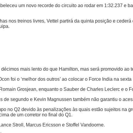
abeleceu um novo recorde do circuito ao rodar em 1:32.237 e ba
 nos treinos livres, Vettel partirá da quinta posição e cederá 
uipa.
três décimos mais lento do que Hamilton, mas será promovido ao 
con foi o ‘melhor dos outros’ ao colocar o Force India na sexta
Romain Grosjean, enquanto o Sauber de Charles Leclerc e o Fo
s de segundo e Kevin Magnussen também não garantiu o acesso 
o no Q2 devido às penalizações às quais estão sujeitos na gr
ima de um corretor no final do Q1.
ance Stroll, Marcus Ericsson e Stoffel Vandoorne.