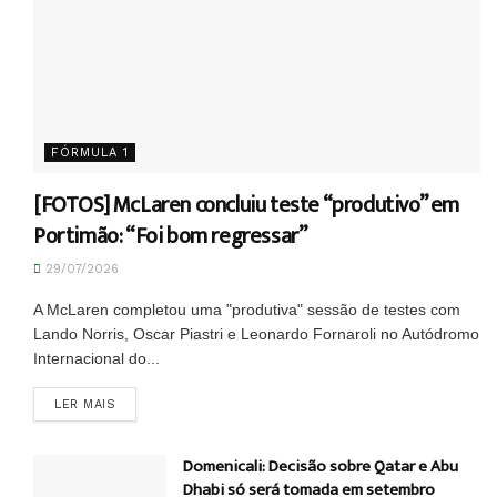
FÓRMULA 1
[FOTOS] McLaren concluiu teste “produtivo” em
Portimão: “Foi bom regressar”
29/07/2026
A McLaren completou uma "produtiva" sessão de testes com
Lando Norris, Oscar Piastri e Leonardo Fornaroli no Autódromo
Internacional do...
DETAILS
LER MAIS
Domenicali: Decisão sobre Qatar e Abu
Dhabi só será tomada em setembro