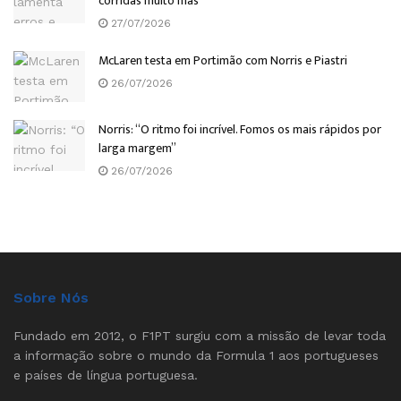
corridas muito más”
27/07/2026
McLaren testa em Portimão com Norris e Piastri
26/07/2026
Norris: “O ritmo foi incrível. Fomos os mais rápidos por
larga margem”
26/07/2026
Sobre Nós
Fundado em 2012, o F1PT surgiu com a missão de levar toda
a informação sobre o mundo da Formula 1 aos portugueses
e países de língua portuguesa.