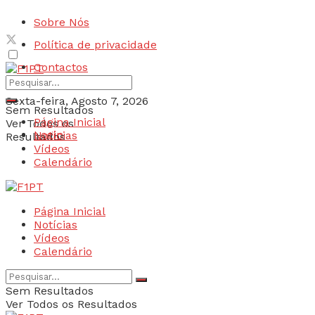
Sobre Nós
Política de privacidade
Contactos
Sexta-feira, Agosto 7, 2026
Sem Resultados
Página Inicial
Ver Todos os
Login
Notícias
Resultados
Vídeos
Calendário
Página Inicial
Notícias
Vídeos
Calendário
Sem Resultados
Ver Todos os Resultados