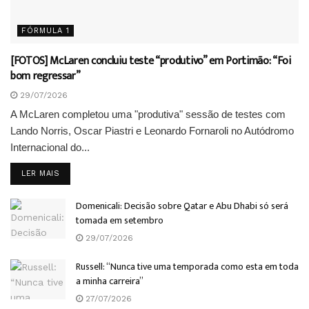
FÓRMULA 1
[FOTOS] McLaren concluiu teste “produtivo” em Portimão: “Foi
bom regressar”
29/07/2026
A McLaren completou uma "produtiva" sessão de testes com
Lando Norris, Oscar Piastri e Leonardo Fornaroli no Autódromo
Internacional do...
DETAILS
LER MAIS
Domenicali: Decisão sobre Qatar e Abu Dhabi só será
tomada em setembro
29/07/2026
Russell: “Nunca tive uma temporada como esta em toda
a minha carreira”
27/07/2026