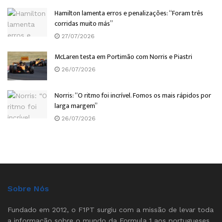
Hamilton lamenta erros e penalizações: “Foram três
corridas muito más”
27/07/2026
McLaren testa em Portimão com Norris e Piastri
26/07/2026
Norris: “O ritmo foi incrível. Fomos os mais rápidos por
larga margem”
26/07/2026
Sobre Nós
Fundado em 2012, o F1PT surgiu com a missão de levar toda
a informação sobre o mundo da Formula 1 aos portugueses