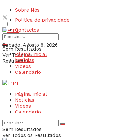
Sobre Nós
Política de privacidade
Contactos
Sábado, Agosto 8, 2026
Sem Resultados
Página Inicial
Ver Todos os
Login
Notícias
Resultados
Vídeos
Calendário
Página Inicial
Notícias
Vídeos
Calendário
Sem Resultados
Ver Todos os Resultados