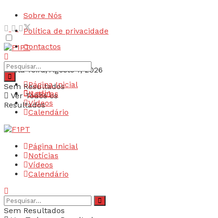
Sobre Nós
Política de privacidade
Contactos
Sexta-feira, Agosto 7, 2026
Página Inicial
Sem Resultados
Login
Notícias
Ver Todos os
Vídeos
Resultados
Calendário
Página Inicial
Notícias
Vídeos
Calendário
Sem Resultados