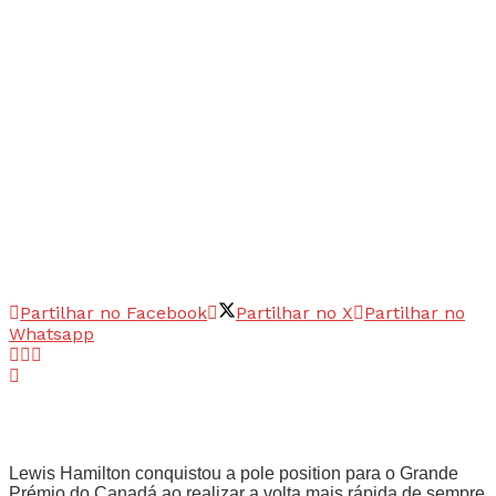
Partilhar no Facebook
Partilhar no X
Partilhar no
Whatsapp
Lewis Hamilton conquistou a pole position para o Grande
Prémio do Canadá ao realizar a volta mais rápida de sempre