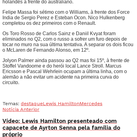
holandês à frente do australiano.
Felipe Massa foi sétimo com o Williams, à frente dos Force
India de Sergio Perez e Esteban Ocon. Nico Hulkenberg
completou os dez primeiros com o Renault.
Os Toro Rosso de Carlos Sainz e Daniil Kvyat foram
eliminados no Q2, com o russo a sofrer um furo depois de
tocar no muro na sua última tentativa. A separar os dois ficou
o McLaren de Fernando Alonso, em 12º.
Jolyon Palmer ainda passou ao Q2 mas foi 15º, à frente de
Stoffel Vandoorne e do herói local Lance Stroll. Marcus
Ericsson e Pascal Wehrlein ocupam a última linha, com o
alemão a não evitar um acidente na primeira curva do
circuito.
Temas:
destaque
Lewis Hamilton
Mercedes
Notícia Anterior
Vídeo: Lewis Hamilton presenteado com
capacete de Ayrton Senna pela família do
próprio