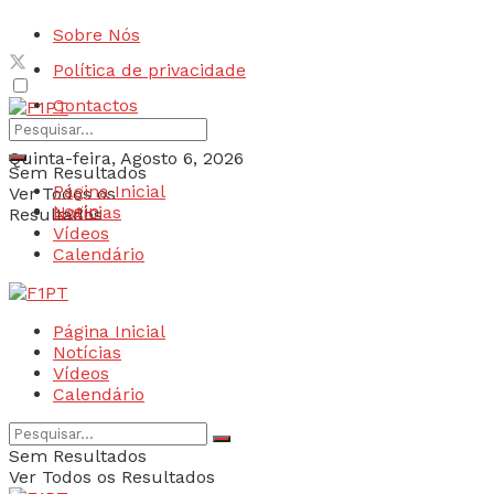
Sobre Nós
Política de privacidade
Contactos
Quinta-feira, Agosto 6, 2026
Sem Resultados
Página Inicial
Ver Todos os
Login
Notícias
Resultados
Vídeos
Calendário
Página Inicial
Notícias
Vídeos
Calendário
Sem Resultados
Ver Todos os Resultados