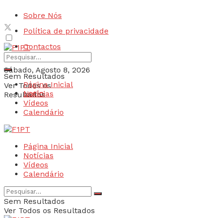
Sobre Nós
Política de privacidade
Contactos
Sábado, Agosto 8, 2026
Sem Resultados
Página Inicial
Ver Todos os
Login
Notícias
Resultados
Vídeos
Calendário
Página Inicial
Notícias
Vídeos
Calendário
Sem Resultados
Ver Todos os Resultados