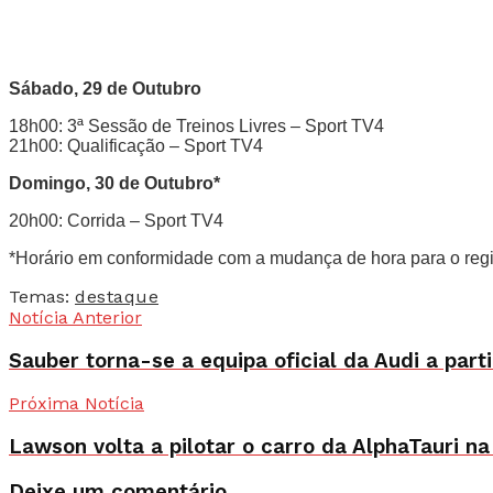
Sábado, 29 de Outubro
18h00: 3ª Sessão de Treinos Livres – Sport TV4
21h00: Qualificação – Sport TV4
Domingo, 30 de Outubro*
20h00: Corrida – Sport TV4
*Horário em conformidade com a mudança de hora para o regi
Temas:
destaque
Notícia Anterior
Sauber torna-se a equipa oficial da Audi a part
Próxima Notícia
Lawson volta a pilotar o carro da AlphaTauri n
Deixe um comentário