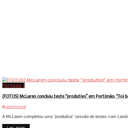
Fórmula 1
[FOTOS] McLaren concluiu teste “produtivo” em Portimão: “Foi 
29/07/2026
A McLaren completou uma "produtiva" sessão de testes com Lando No
Details
Ler mais