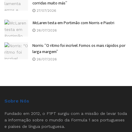
corridas muito más”
27/07/2026
McLaren testa em Portimão com Norris e Piastri
26/07/2026
Norris: “O ritmo foi incrível. Fomos os mais rápidos por
larga margem”
26/07/2026
Sobre Nós
Fundado em 2012, o F1PT surgiu com a missão de levar toda
a informação sobre o mundo da Formula 1 aos portugueses
e países de língua portuguesa.