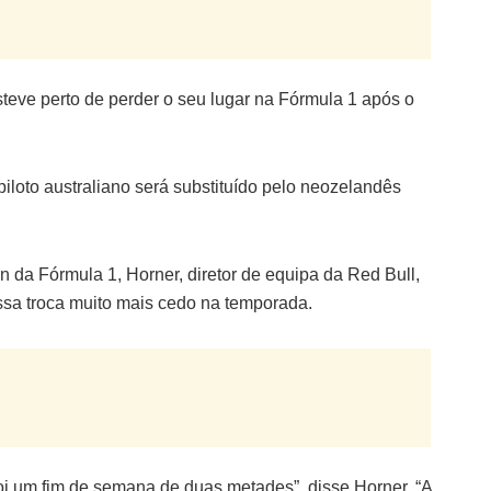
steve perto de perder o seu lugar na Fórmula 1 após o
oto australiano será substituído pelo neozelandês
.
n da Fórmula 1, Horner, diretor de equipa da Red Bull,
sa troca muito mais cedo na temporada.
i um fim de semana de duas metades”, disse Horner. “A