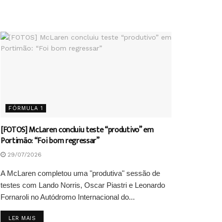
FÓRMULA 1
[FOTOS] McLaren concluiu teste “produtivo” em
Portimão: “Foi bom regressar”
29/07/2026
A McLaren completou uma "produtiva" sessão de
testes com Lando Norris, Oscar Piastri e Leonardo
Fornaroli no Autódromo Internacional do...
DETAILS
LER MAIS