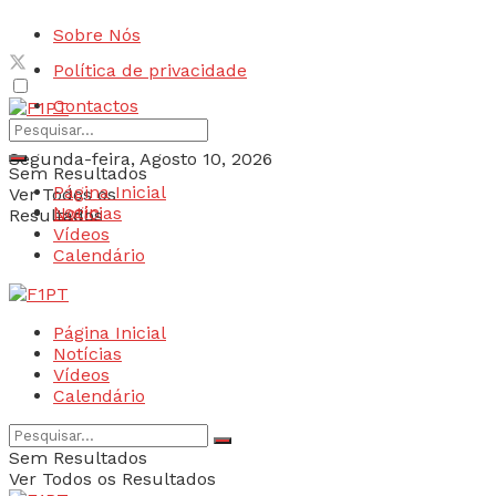
Sobre Nós
Política de privacidade
Contactos
Segunda-feira, Agosto 10, 2026
Sem Resultados
Página Inicial
Ver Todos os
Login
Notícias
Resultados
Vídeos
Calendário
Página Inicial
Notícias
Vídeos
Calendário
Sem Resultados
Ver Todos os Resultados