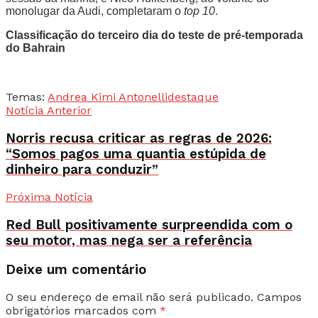
monolugar da Audi, completaram o
top 10
.
Classificação do terceiro dia do teste de pré-temporada
do Bahrain
Temas:
Andrea Kimi Antonelli
destaque
Notícia Anterior
Norris recusa criticar as regras de 2026:
“Somos pagos uma quantia estúpida de
dinheiro para conduzir”
Próxima Notícia
Red Bull positivamente surpreendida com o
seu motor, mas nega ser a referência
Deixe um comentário
O seu endereço de email não será publicado.
Campos
obrigatórios marcados com
*