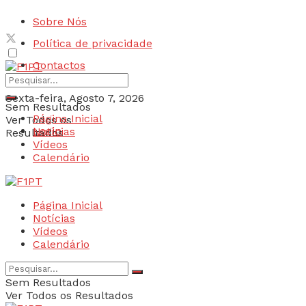
Sobre Nós
Política de privacidade
Contactos
Sexta-feira, Agosto 7, 2026
Sem Resultados
Página Inicial
Ver Todos os
Login
Notícias
Resultados
Vídeos
Calendário
Página Inicial
Notícias
Vídeos
Calendário
Sem Resultados
Ver Todos os Resultados